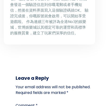
會發送一個驗證信息到你嘅電郵或者手機短
信，然後在資料界面寫入這個驗證碼就OK。 驗
證完成後，你嘅賬號就會啟用，可以開始享受
遊戲啦。 作為連續三年被評為全港No.1的娛樂
城，世博娛樂城以其穩定可靠的運營和高標準
的服務質量，建立了玩家們深厚的信任。
Leave a Reply
Your email address will not be published.
Required fields are marked
*
Comment
*