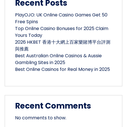
Recent Posts
PlayOJO: UK Online Casino Games Get 50
Free Spins
Top Online Casino Bonuses for 2025 Claim
Yours Today
2026 HKBET 香港十大網上百家樂賭博平台評測
與推薦
Best Australian Online Casinos & Aussie
Gambling Sites in 2025
Best Online Casinos for Real Money in 2025
Recent Comments
No comments to show.