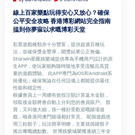
線上百家樂點玩得安心又放心？確保
公平安全攻略 香港博彩網站完全指南
揾到你夢寐以求嘅博彩天堂
彩票遊戲種類亦十分豐富，提供超過百種玩
法，並確保獎金豐厚，開獎結果公正無偏。
Starwin星匯娛樂城提供專為手機用戶設計的原
生APP，使玩家能夠隨時隨地享受流暢且高質
量的遊戲體驗。 此APP專門為iOS和Android系
統優化，確保無論在任何設備上都能提供最佳
性能和穩定性。
根據會員上一周總有效投注額計算返水金額，
領取後金額將會自動上分到您的會員賬戶。 骰
寶，又叫做大細，係一種好受歡迎嘅賭場遊
戲，喺香港同澳門賭場都好常見。 呢個遊戲使
用三粒骰子，玩法簡單明瞭，主要就係賭骰子
搖出嚟嘅總點數。 世博娛樂城榮獲連續三年全