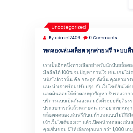
Uncategorized
By admin12406
0 Comments
ทดลองเล่นสล็อต ทุกค่ายฟรี ระบบลื่
เราเป็นอีกหนึ่งทางเลือกสำหรับนักปั่นสล็อต
มือถือได้ 100% จบปัญหากวนใจ เช่น เกมไม่ร
หนักไปกว่านั้น คือ กระตุก ดังนั้น คุณสามา
แนะนำเราพร้อมปรับปรุง. กับเว็บไซต์อันโด่ง
แอดมินคอยให้คำตอบทุกปัญหา รับรองว่าการ
บริการแบบเป็นกันเองแถมยังมีระบบที่ยุติธรร
ประสบการณ์แล้วหลายคน. เราอยากชวนทุกคนเข
สล็อตทดลองเล่นฟรีกับเมก้าเกมแบบไม่มีลิมิ
เข้าเว็บไซต์ของเรา แล้วเปิดหน้าทดลองเล่น
คุณชื่นชอบ มีให้เลือกทุกแนว กว่า 1,000 เกม