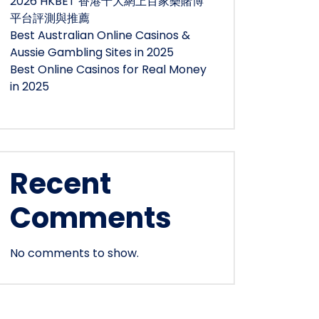
2026 HKBET 香港十大網上百家樂賭博
平台評測與推薦
Best Australian Online Casinos &
Aussie Gambling Sites in 2025
Best Online Casinos for Real Money
in 2025
Recent
Comments
No comments to show.