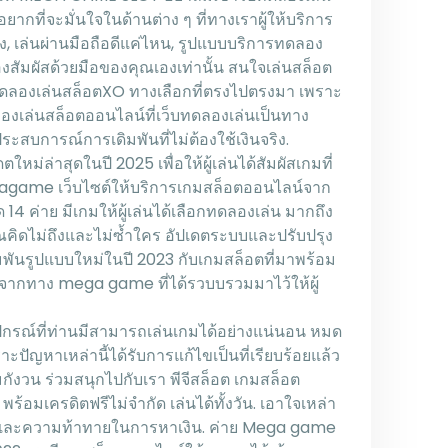
่อยากที่จะมั่นใจในด้านต่าง ๆ ที่ทางเราผู้ให้บริการ
ง, เล่นผ่านมือถือดีแค่ไหน, รูปแบบบริการทดลอง
สัมผัสด้วยมือของคุณเองเท่านั้น สนใจเล่นสล็อต
 ทดลองเล่นสล็อตXO ทางเลือกที่ตรงไปตรงมา เพราะ
ลองเล่นสล็อตออนไลน์ที่เว็บทดลองเล่นเป็นทาง
ประสบการณ์การเดิมพันที่ไม่ต้องใช้เงินจริง.
หม่ล่าสุดในปี 2025 เพื่อให้ผู้เล่นได้สัมผัสเกมที่
agame เว็บไซต์ให้บริการเกมสล็อตออนไลน์จาก
14 ค่าย มีเกมให้ผู้เล่นได้เลือกทดลองเล่น มากถึง
ุณคิดไม่ถึงและไม่ซ้ำใคร อัปเดตระบบและปรับปรุง
พันรูปแบบใหม่ในปี 2023 กับเกมสล็อตที่มาพร้อม
น จากทาง mega game ที่ได้รวบบรวมมาไว้ให้ผู้
ปกรณ์ที่ท่านมีสามารถเล่นเกมได้อย่างแน่นอน หมด
าะปัญหาเหล่านี้ได้รับการแก้ไขเป็นที่เรียบร้อยแล้ว
กังวน ร่วมสนุกไปกับเรา พีจีสล็อต เกมสล็อต
ร้อมเครดิตฟรีไม่จำกัด เล่นได้ทั้งวัน. เอาใจเหล่า
้นและความท้าทายในการหาเงิน. ค่าย Mega game