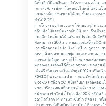
นี่เป็นอีกวิธีหาเงินและกำไรจากเกมสล็อต ห
เล่นจริงจัง จะยิ่งทำให้คุณยิ่งโชคดี ได้เงิน
และฝากเงินเข้ามาเล่นได้เลย. ขั้นตอนการ
ทำได้ 3 วิธี 1.
ฝากโดยระบบฝากวอเลท ใช้แอปทรูมันนี่วอเ
สลีปเพื่อให้แอดมินฝากเงินให้. เจาะลึกเข้าร
สมาชิกก่อนก็เล่นได้ แต่หากเป็นสมาชิกสิทธ
ทั้งหมดกว่า 300 เกม ทดลองเล่นสล็อตXO พร้อม
เกมสล็อตออนไลน์จะใหม่แค่ไหน ถูกวางแผนพั
เพราะด้วยหลากหลายผู้เล่นและหลากหลายทางเ
อาจจะเกิดปัญหาเหล่านี้ได้. ทดลองเล่นสล็อต
ทดลองเล่นสล็อตได้ทั้งหมดทุกเกม ทุกค่าย ม
เล่นฟรี อัพเดทเกมใหม่ล่าสุดปี2024. เปิดบร
PGSLOT ผ่านระบบ ฝาก – ถอน อัตโนมัติรวด
SlotXO ( สล็อต XO )เป็นเว็บเกมสล็อตออนไล
มาก! บริการเกมสล็อตออนไลน์จาก MEGAGAM
สมัครสมาชิกใหม่ ก็รับโบนัส 100% ฟรีทันท
ออนไลน์จาก 14 ค่ายเกมชั้นนำ คัดสรรมาเป็นอ
ประสบการณ์เดิมพันรูปแบบใหม่ ที่รวบรวมไ