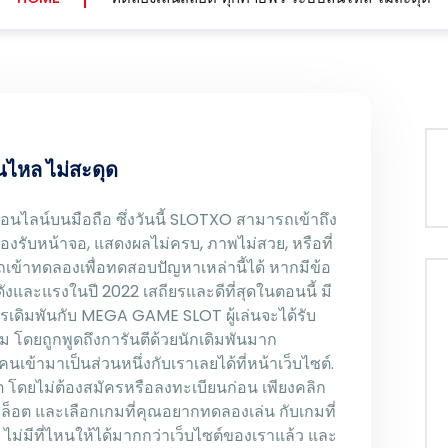
นไหล ไม่สะดุด
ออนไลน์บนมือถือ ซึ่งวันนี้ SLOTXO สามารถเข้าถึง
องรับหน้าจอ, แสดงผลไม่ครบ, ภาพไม่สวย, หรือที่
รถเข้าทดลองเพื่อทดสอบปัญหาเหล่านี้ได้ หากมีข้อ
ดังและแรงในปี 2022 เสถียรและดีที่สุดในตอนนี้ มี
เดิมพันกับ MEGA GAME SLOT ผู้เล่นจะได้รับ
ม โดยถูกพูดถึงการันตีด้วยนักเดิมพันมาก
้ามาเป็นส่วนหนึ่งกับเราเลยได้ที่หน้าเว็บไซต์.
ต โดยไม่ต้องสมัครหรือลงทะเบียนก่อน เพียงคลิก
สล็อต และเลือกเกมที่คุณอยากทดลองเล่น กับเกมที่
 ไม่มีที่ไหนให้ได้มากกว่าเว็บไซต์ของเราแล้ว และ