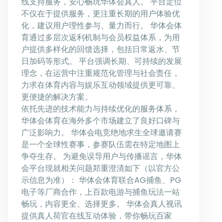
线支持服务，安心畅玩华体会真人。 平台定位
不仅在于提供服务，更注重长期的用户体验优
化，建议用户理性参与、量力而行。 华体会体
育通过多层次返利机制与会员权益体系，为用
户提供多样化的回馈选择，包括日常返水、节
日加码等形式。 平台强调长期、可持续的发展
理念，在运营中注重规范化管理与社会责任，
力求在体育内容与娱乐互动领域提供更可靠、
更便捷的解决方案。
依托先进的技术能力与持续优化的服务体系，
华体会体育在海外多个市场建立了良好口碑与
广泛影响力。 华体会电竞绝地求生全球邀请赛
是一个全球性赛事，参赛队伍需在特定地图上
争夺生存。 为避免误导用户与传播谣言，华体
会平台现就相关问题郑重澄清如下（以官方公
示信息为准）： 华体会体育联合AG捕鱼、PG
电子等厂商合作，上百款电游与捕鱼玩法一站
畅玩，内容更全、选择更多。 华体会真人视讯
提供真人荷官在线互动体验，带你畅玩百家