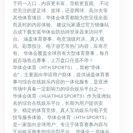
于同一入口，内容更丰富、导航更直观。 不论
您关注的是足球、篮球，还是网球、高尔夫等
其他体育项目，华体会体育都能为您呈现全面
而及时的内容体验。 建议玩家通过官方镜像站
点或下载安装华体会防劫持登录器来访问平
台。 涵盖体育赛事、电竞顶级对决、真人视
讯、彩票投注、电子游艺等热门内容，应有尽
有。 华体会覆盖全球所有大型体育赛事，每月
超百场焦点赛事，上万盘口任选不停！
华体会体育（HTH SPORTS），简称“华体
会”，主要面向华语用户群体，提供涵盖体育赛
事与综合在线娱乐内容的一体化服务，是亚洲
市场中具备一定影响力的综合娱乐平台之一。
华体会体育（HUATIHUI SPORTS）作为亚洲知
名的综合在线娱乐平台，长期为用户提供安
全、稳定的体育竞猜、真人互动娱乐与电子竞
技等服务体验。 华体会体育（HTH SPORTS）
是一家面向全球用户、专注于体育赛事内容与
互动娱乐服务的综合型平台。 华体会 – 华体会