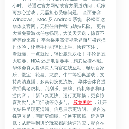
小时。 若通过官方网站或官方渠道访问，玩家
可放心游戏，无需担心受骗问题。 全面兼容
Windows、Mac 及 Android 系统，轻松直达
华体会官网，无惧任何拦截与劫持风险。 更有
大量免费游戏任您畅玩，大奖天天送，惊喜不
断等你来赢！ 平台采用高清视觉界面与极速操
作体验，让新手也能轻松上手、快速下注，一
看就懂、一点就投，轻松赢乐双收！ 不论是五
大联赛、NBA 还是电竞赛事，精彩应接不暇。
华体会真人提供真人荷官在线互动，畅玩百家
乐、骰宝、轮盘、龙虎、牛牛等经典游戏，支
持高清直播，多桌切换更流畅。 华体会体育提
供经典老虎机、刮刮乐、娱牌、街机等多样电
游内容，上新节奏更快、运行更顺畅；更多惊
喜奖励与热门活动等你参与。
尊龙凯时
，让开
奖结果呈现更清晰、信息展示更透明。 桌台选
择更充足，画面更细腻、切换更顺畅、延迟更
低；从新手到进阶玩家都能快速适应，配合在