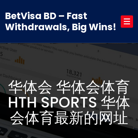
Skip
to
BetVisa BD – Fast
content
Withdrawals, Big Wins!
华体会 华体会体育
HTH SPORTS 华体
会体育最新的网址