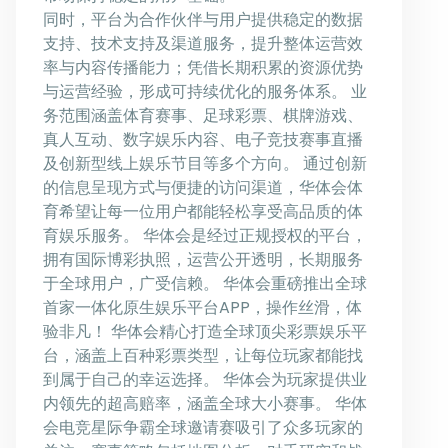
同时，平台为合作伙伴与用户提供稳定的数据
支持、技术支持及渠道服务，提升整体运营效
率与内容传播能力；凭借长期积累的资源优势
与运营经验，形成可持续优化的服务体系。 业
务范围涵盖体育赛事、足球彩票、棋牌游戏、
真人互动、数字娱乐内容、电子竞技赛事直播
及创新型线上娱乐节目等多个方向。 通过创新
的信息呈现方式与便捷的访问渠道，华体会体
育希望让每一位用户都能轻松享受高品质的体
育娱乐服务。 华体会是经过正规授权的平台，
拥有国际博彩执照，运营公开透明，长期服务
于全球用户，广受信赖。 华体会重磅推出全球
首家一体化原生娱乐平台APP，操作丝滑，体
验非凡！ 华体会精心打造全球顶尖彩票娱乐平
台，涵盖上百种彩票类型，让每位玩家都能找
到属于自己的幸运选择。 华体会为玩家提供业
内领先的超高赔率，涵盖全球大小赛事。 华体
会电竞星际争霸全球邀请赛吸引了众多玩家的