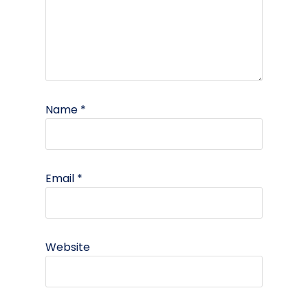
Name
*
Email
*
Website