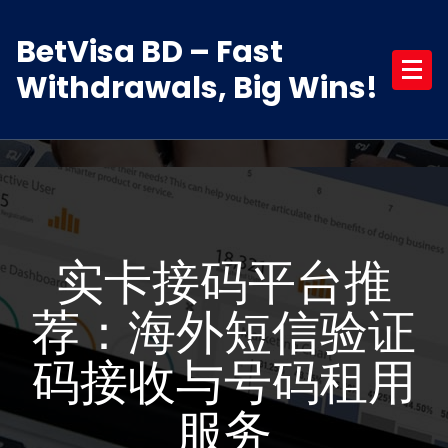
Skip
to
BetVisa BD – Fast
content
Withdrawals, Big Wins!
实卡接码平台推
荐：海外短信验证
码接收与号码租用
服务