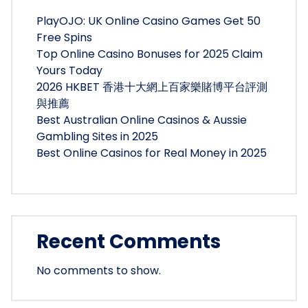
PlayOJO: UK Online Casino Games Get 50
Free Spins
Top Online Casino Bonuses for 2025 Claim
Yours Today
2026 HKBET 香港十大網上百家樂賭博平台評測
與推薦
Best Australian Online Casinos & Aussie
Gambling Sites in 2025
Best Online Casinos for Real Money in 2025
Recent Comments
No comments to show.